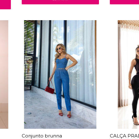
30
% OFF
18
% OFF
Conjunto brunna
CALÇA PRA