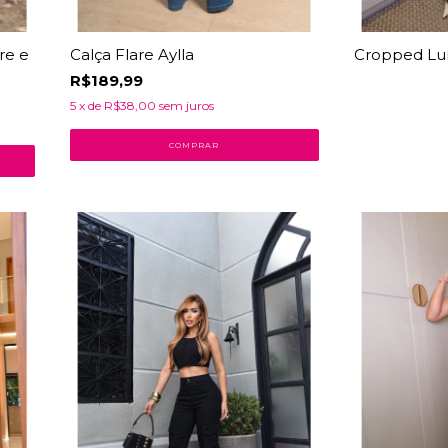
re e
Calça Flare Aylla
Cropped Lu
R$189,99
5
x de
R$38,00
sem juros
COMPRAR
23
% OFF
42
% OFF