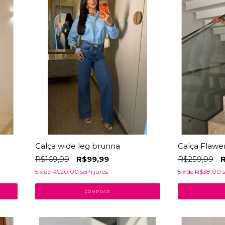
Calça wide leg brunna
Calça Flawe
R$169,99
R$99,99
R$259,99
R
5
x de
R$20,00
sem juros
5
x de
R$38,00
COMPRAR
27
% OFF