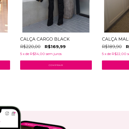
CALÇA CARGO BLACK
CALÇA MAL
R$220,00
R$169,99
R$189,90
R
5
x de
R$34,00
sem juros
5
x de
R$22,00
s
COMPRAR