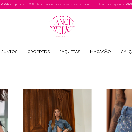
desconto na sua compra!
Use o cupom PRIMEIRACOMPRA e ga
NJUNTOS
CROPPEDS
JAQUETAS
MACACÃO
CALÇ
43
% OFF
33
% OFF