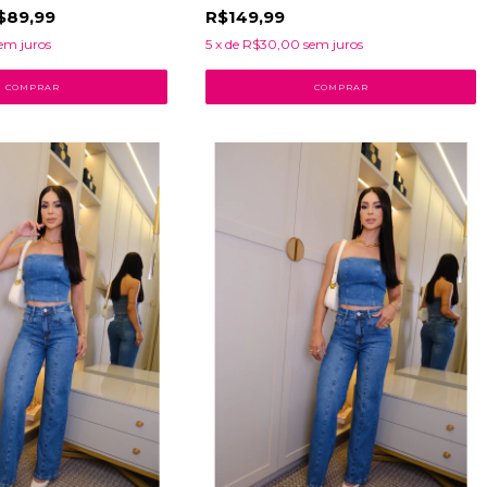
$89,99
R$149,99
em juros
5
x de
R$30,00
sem juros
COMPRAR
COMPRAR