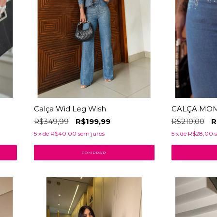
O
Calça Wid Leg Wish
CALÇA MOM
R$349,99
R$199,99
R$210,00
R
5
x de
R$40,00
sem juros
5
x de
R$28,00
COMPRAR
41
% OFF
27
% OFF