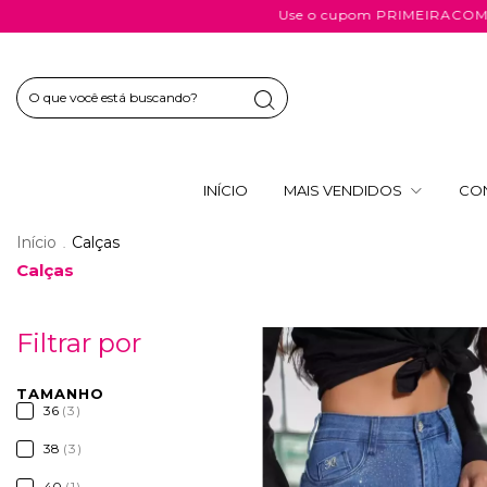
Use o cupom PRIMEIRACOMPRA e ganhe 10% de 
INÍCIO
MAIS VENDIDOS
CO
Início
Calças
.
Calças
44
% OFF
Filtrar por
TAMANHO
36
(3)
38
(3)
40
(1)