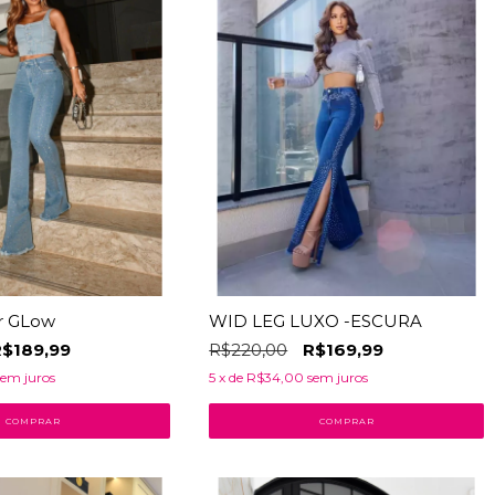
r GLow
WID LEG LUXO -ESCURA
$189,99
R$220,00
R$169,99
sem juros
5
x de
R$34,00
sem juros
COMPRAR
COMPRAR
33
% OFF