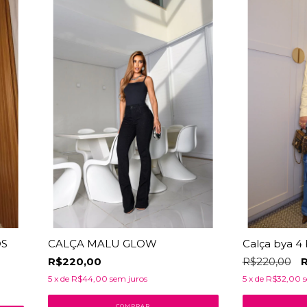
OS
CALÇA MALU GLOW
Calça bya 4 
R$220,00
R$220,00
R
5
x de
R$44,00
sem juros
5
x de
R$32,00
s
COMPRAR