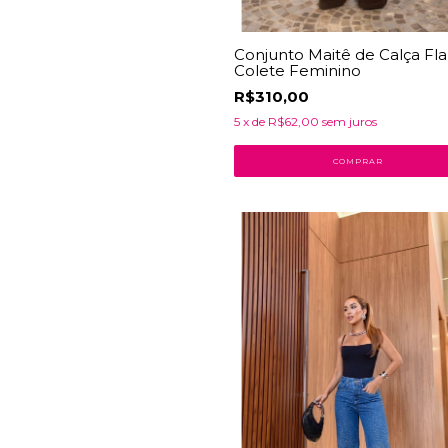
Conjunto Maitê de Calça Fla
Colete Feminino
R$310,00
5
x de
R$62,00
sem juros
COMPRAR