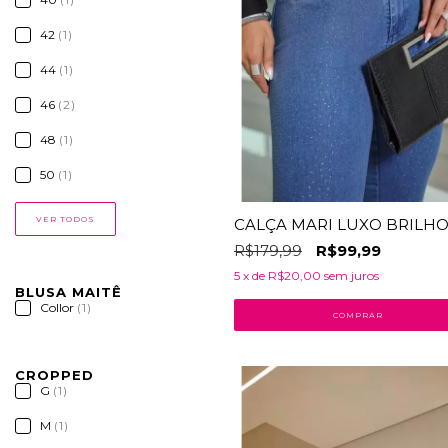
42
(1)
44
(1)
46
(2)
48
(1)
50
(1)
VER TODOS
CALÇA MARI LUXO BRILH
R$179,99
R$99,99
5
x de
R$20,00
sem juros
BLUSA MAITÊ
Collor
(1)
COMPRAR
24
% OFF
CROPPED
G
(1)
M
(1)