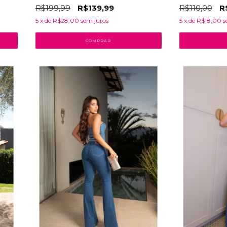
R$199,99
R$139,99
R$110,00
R
5
x de
R$28,00
sem juros
5
x de
R$18,00
s
COMPRAR