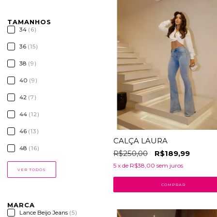
TAMANHOS
34
(6)
36
(15)
38
(9)
40
(9)
42
(7)
44
(12)
46
(13)
CALÇA LAURA
48
(16)
R$250,00
R$189,99
5
x de
R$38,00
sem juros
VER TODOS
COMPRAR
MARCA
Lance Beijo Jeans
(5)