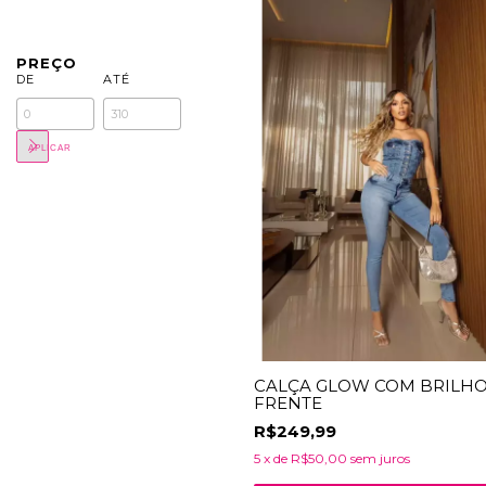
PREÇO
DE
ATÉ
APLICAR
CALÇA GLOW COM BRILH
FRENTE
R$249,99
5
x de
R$50,00
sem juros