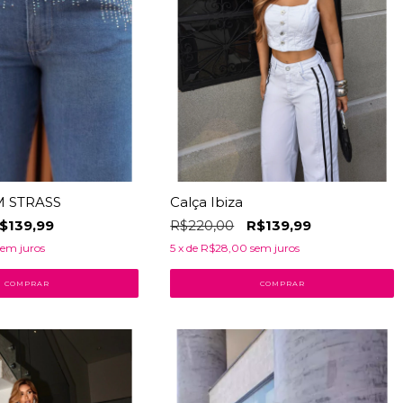
 STRASS
Calça Ibiza
$139,99
R$220,00
R$139,99
sem juros
5
x de
R$28,00
sem juros
COMPRAR
COMPRAR
23
% OFF