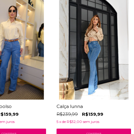
bolso
Calça lunna
$159,99
R$239,99
R$159,99
em juros
5
x de
R$32,00
sem juros
COMPRAR
COMPRAR