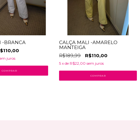
I -BRANCA
CALÇA MALI -AMARELO
MANTEIGA
$110,00
R$189,99
R$110,00
em juros
5
x de
R$22,00
sem juros
COMPRAR
COMPRAR