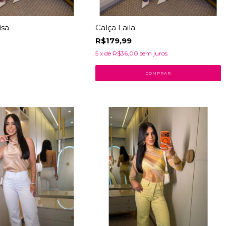
ísa
Calça Laila
R$179,99
5
x de
R$36,00
sem juros
COMPRAR
42
% OFF