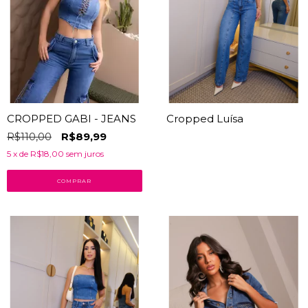
CROPPED GABI - JEANS
Cropped Luísa
R$110,00
R$89,99
5
x de
R$18,00
sem juros
COMPRAR