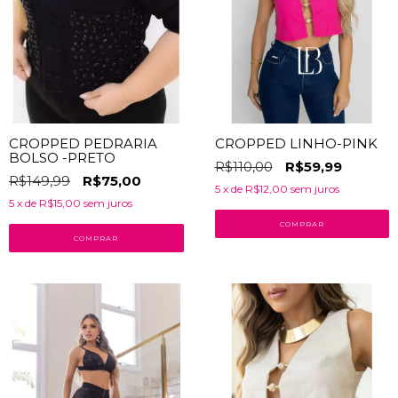
CROPPED PEDRARIA
CROPPED LINHO-PINK
BOLSO -PRETO
R$110,00
R$59,99
R$149,99
R$75,00
5
x de
R$12,00
sem juros
5
x de
R$15,00
sem juros
COMPRAR
COMPRAR
45
% OFF