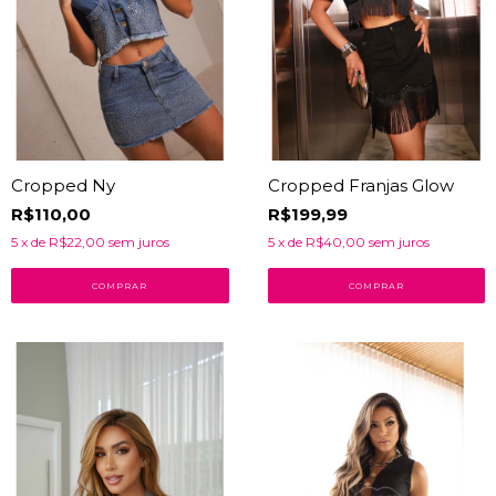
Cropped Ny
Cropped Franjas Glow
R$110,00
R$199,99
5
x de
R$22,00
sem juros
5
x de
R$40,00
sem juros
COMPRAR
COMPRAR
45
% OFF