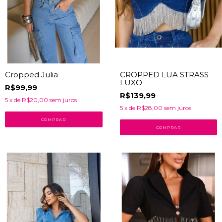
Cropped Julia
CROPPED LUA STRASS
LUXO
R$99,99
R$139,99
5
x de
R$20,00
sem juros
5
x de
R$28,00
sem juros
COMPRAR
COMPRAR
44
% OFF