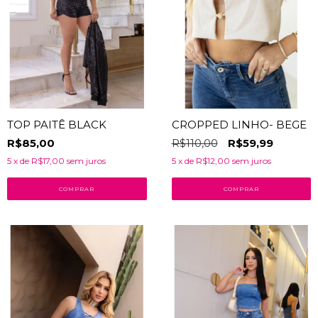
TOP PAITÊ BLACK
CROPPED LINHO- BEGE
R$85,00
R$110,00
R$59,99
5
x de
R$17,00
sem juros
5
x de
R$12,00
sem juros
COMPRAR
COMPRAR
18
% OFF