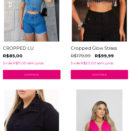
CROPPED LU
Cropped Glow Strass
R$85,00
R$179,99
R$99,99
5
x de
R$17,00
sem juros
5
x de
R$20,00
sem juros
COMPRAR
COMPRAR
50
% OFF
45
% OFF