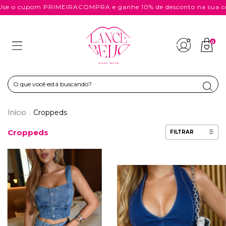
cupom PRIMEIRACOMPRA e ganhe 10% de desconto na sua compra
0
Início
Croppeds
.
Croppeds
FILTRAR