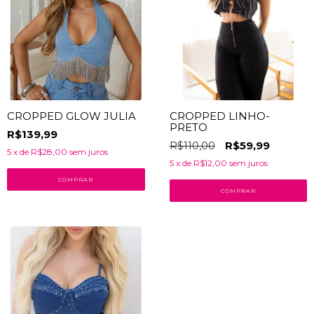
CROPPED GLOW JULIA
CROPPED LINHO-
PRETO
R$139,99
R$110,00
R$59,99
5
x de
R$28,00
sem juros
5
x de
R$12,00
sem juros
COMPRAR
COMPRAR
10
% OFF