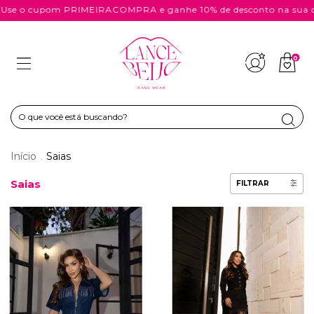
 o cupom PRIMEIRACOMPRA e ganhe 10% de desconto na sua com
0
Início
Saias
.
Saias
FILTRAR
43
% OFF
40
% OFF