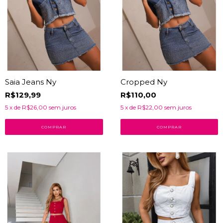
Saia Jeans Ny
Cropped Ny
R$129,99
R$110,00
5
x de
R$26,00
sem juros
5
x de
R$22,00
sem juros
COMPRAR
COMPRAR
32
% OFF