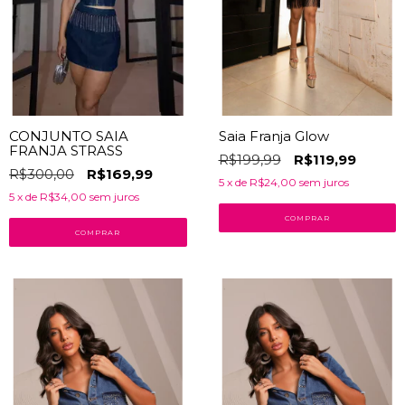
CONJUNTO SAIA
Saia Franja Glow
FRANJA STRASS
R$199,99
R$119,99
R$300,00
R$169,99
5
x de
R$24,00
sem juros
5
x de
R$34,00
sem juros
COMPRAR
COMPRAR