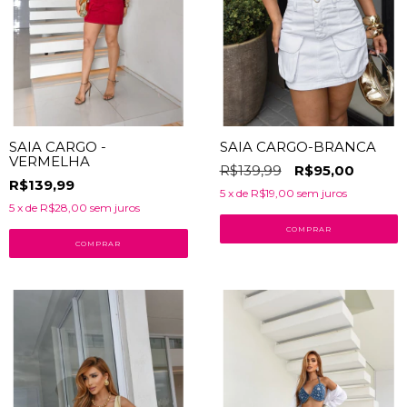
SAIA CARGO -
SAIA CARGO-BRANCA
VERMELHA
R$139,99
R$95,00
R$139,99
5
x de
R$19,00
sem juros
5
x de
R$28,00
sem juros
COMPRAR
COMPRAR
32
% OFF
21
% OFF