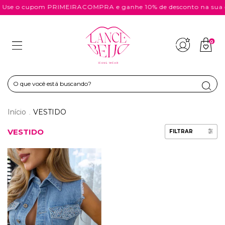
Use o cupom PRIMEIRACOMPRA e ganhe 10% de desconto na sua 
0
Início
VESTIDO
.
VESTIDO
FILTRAR
38
% OFF