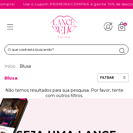
ompra!
Use o cupom PRIMEIRACOMPRA e ganhe 10% de descont
0
Início
Blusa
.
Blusa
FILTRAR
Não temos resultados para sua pesquisa. Por favor, tente
com outros filtros.