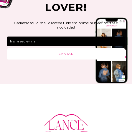
LOVER!
Cadastre seu e-mail e receba tudo em primeira mão: ofertas e
novidades!