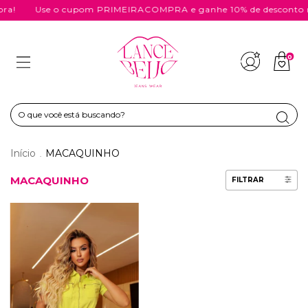
a!
Use o cupom PRIMEIRACOMPRA e ganhe 10% de desconto n
0
Início
MACAQUINHO
.
MACAQUINHO
FILTRAR
67
% OFF