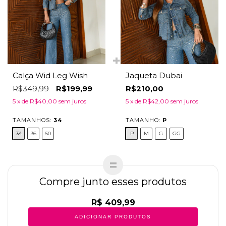
Calça Wid Leg Wish
Jaqueta Dubai
R$349,99
R$199,99
R$210,00
5
x de
R$40,00
sem juros
5
x de
R$42,00
sem juros
TAMANHOS:
34
TAMANHO:
P
34
36
50
P
M
G
GG
Compre junto esses produtos
R$ 409,99
ADICIONAR PRODUTOS