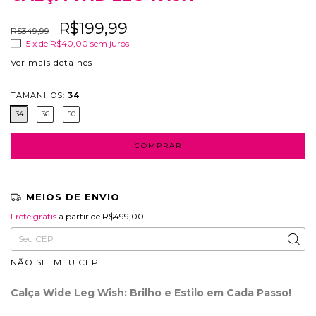
R$199,99
R$349,99
5
x de
R$40,00
sem juros
Ver mais detalhes
TAMANHOS:
34
34
36
50
MEIOS DE ENVIO
Frete grátis
R$499,00
Frete grátis
a partir de
R$499,00
Entregas para o CEP:
ALTERAR CEP
NÃO SEI MEU CEP
Calça Wide Leg Wish: Brilho e Estilo em Cada Passo!