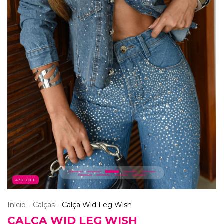
43
% OFF
Início
Calças
Calça Wid Leg Wish
.
.
CALÇA WID LEG WISH