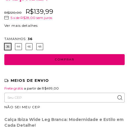
R$139,99
R$220,00
5
x de
R$28,00
sem juros
Ver mais detalhes
TAMANHOS:
36
36
44
46
48
MEIOS DE ENVIO
Frete grátis
R$499,00
Frete grátis
a partir de
R$499,00
Entregas para o CEP:
ALTERAR CEP
NÃO SEI MEU CEP
Calça Ibiza Wide Leg Branca: Modernidade e Estilo em
Cada Detalhe!