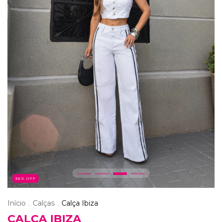
36
% OFF
Início
Calças
Calça Ibiza
.
.
CALÇA IBIZA