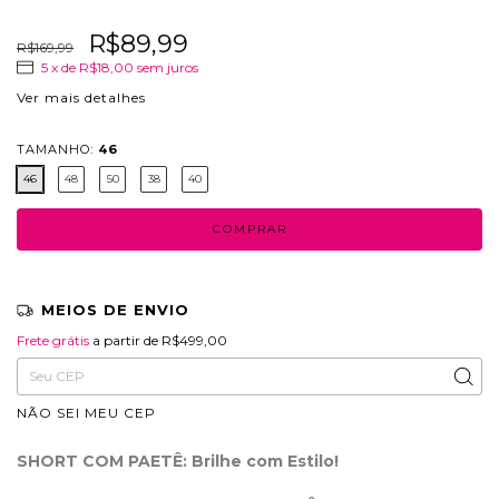
R$89,99
R$169,99
5
x de
R$18,00
sem juros
Ver mais detalhes
TAMANHO:
46
46
48
50
38
40
MEIOS DE ENVIO
Frete grátis
R$499,00
Frete grátis
a partir de
R$499,00
Entregas para o CEP:
ALTERAR CEP
NÃO SEI MEU CEP
SHORT COM PAETÊ: Brilhe com Estilo!