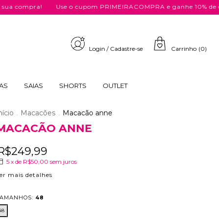
ra!
Use o cupom PRIMEIRACOMPRA e ganhe 10% de desconto n
Login
/
Cadastre-se
Carrinho
(
0
)
AS
SAIAS
SHORTS
OUTLET
nício
Macacões
Macacão anne
.
.
MACACÃO ANNE
R$249,99
5
x de
R$50,00
sem juros
er mais detalhes
AMANHOS:
48
48