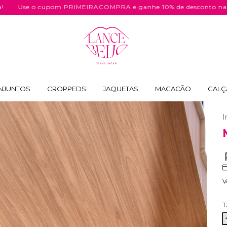
o cupom PRIMEIRACOMPRA e ganhe 10% de desconto na sua comp
NJUNTOS
CROPPEDS
JAQUETAS
MACACÃO
CALÇ
I
V
T