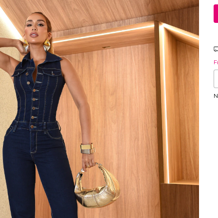
F
F
E
N