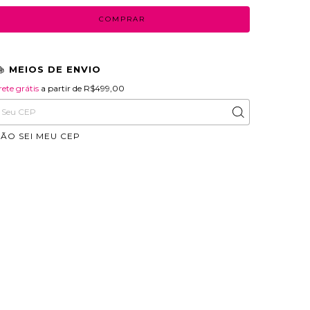
MEIOS DE ENVIO
rete grátis
R$499,00
rete grátis
a partir de
R$499,00
ntregas para o CEP:
ALTERAR CEP
ÃO SEI MEU CEP