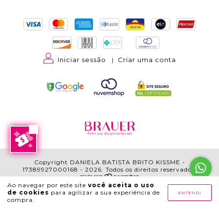
Iniciar sessão
Criar uma conta
|
Feito por @agenciabrauer
Copyright DANIELA BATISTA BRITO KISSME -
17389927000168 - 2026. Todos os direitos reservados.
Ao navegar por este site
você aceita o uso
de cookies
para agilizar a sua experiência de
AJUDA
ENTENDI
compra.